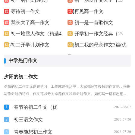
初一的作文[经典]
初一朋友作文大全【15
等待初一作文
再见高一作文
优
篇】
优
我长大了高一作文
初一是一首歌作文
优
优
初一堆雪人作文（精选4
开学初一作文经典（15
优
优
初二开学计划作文
初二我的母亲作文3篇(优
篇）
优
篇）
优
秀)
中学热门作文
夕阳的初二作文
夕阳的初二作文无论在学习、工作或是生活中，大家都经常接触到作文吧，根据
写作命题的特点，作文可以分为命题作文和非命题作文。如何写一篇有思想...
春节的初二作文（优
1
2026-08-07
秀）
初三语文作文
2
2026-07-30
青春随想初三作文
3
2026-07-30