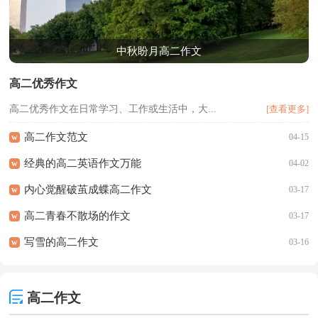
中秋盼月高二作文
高二优秀作文
高二优秀作文在日常学习、工作或生活中，大...
[查看更多]
高二作文范文
w
04-15
经典的高二英语作文万能
w
04-02
内心觉醒破茧成蝶高二作文
w
03-17
高二青春不散场的作文
w
03-17
写雪的高二作文
w
03-16
高二作文