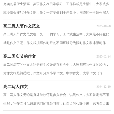
充实的暑假生活高二英语作文在日常学习、工作抑或是生活中，大家或多
或少都会接触过作文吧，作文一定要做到主题集中，围绕同一主题作深入
阐述，切忌东拉西扯，主题涣散甚至无主题。那...
高二愚人节作文范文
2025-10-28
高二愚人节作文范文在日复一日的学习、工作或生活中，大家最不陌生的
就是作文了吧，作文根据写作时限的不同可以分为限时作文和非限时作
文。那么你有了解过作文吗？下面是小编收集...
高二国庆节的作文
2025-02-24
高二国庆节的作文无论是在学校还是在社会中，大家都有写作文的经历，
对作文很是熟悉吧，作文可分为小学作文、中学作文、大学作文（论
文）。为了让您在写作文时更加简单方便，下面是小编...
高二写人作文
2024-12-19
高二写人作文无论是身处学校还是步入社会，说到作文，大家肯定都不陌
生吧，写作文可以锻炼我们的独处习惯，让自己的心静下来，思考自己未
来的方向。相信许多人会觉得作文很难写吧，以下...