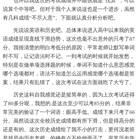
也许以我这次的考试成绩并不能说成是“优异”，可以
说算个中等吧。但对于我个人来说这也是一个进步，虽然
有几科成绩“不尽人意”。下面就认真分析分析吧。
先说说英语和历史吧。总体来说进入高中以来我的英
语成绩呈现直线下滑趋势，这次也毫不出意外的只考了87
分。我很清楚的明白考低分的原因：平常老师让默写单词
时不写，让记语法时不记。一到考试的时候就开始发愁，
特别是在做单项选择题的时候，单词不知道什么意思感觉
哪个选项都对，语法不知道怎么运用感觉哪个选项都是答
案，结果只有乱猜了，这次考试在这方面就吃了大亏了。
历史这科自我感觉还是挺简单的，因为上次考试还得
了80多分呢，我想的.是这次至少可以考85分的，结果非
常完美的验证了一个词语：眼高手低。成绩下来只考了66
分。虽然说这次全校历史成绩都有所下滑，但是得高分的
还是有的。这次历史成绩给了我不小的打击，更何况老班
是就是由历史老师，的确有点不给他面子了。平常历史学