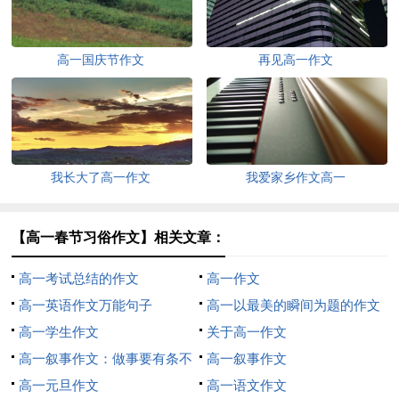
高一国庆节作文
再见高一作文
我长大了高一作文
我爱家乡作文高一
【高一春节习俗作文】相关文章：
高一考试总结的作文
高一作文
高一英语作文万能句子
高一以最美的瞬间为题的作文
高一学生作文
关于高一作文
高一叙事作文：做事要有条不
高一叙事作文
紊
高一元旦作文
高一语文作文