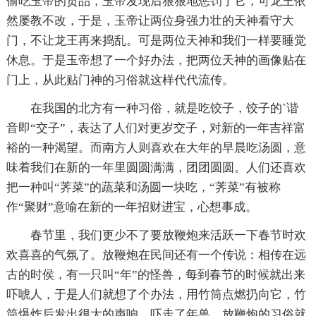
偷吃玉帝的贡品，玉帝发现后狠狠地惩罚了它，可龙王依
然屡教不改，于是，玉帝让两位身强力壮的天神看守大
门，不让龙王再来捣乱。可是两位天神和我们一样要睡觉
休息。于是玉帝想了一个好办法，把两位天神的画像贴在
门上，从此贴门神的习俗就这样代代流传。
在我国的北方有一种习俗，就是吃饺子，饺子的`谐
音即“交子”，表达了人们对更岁交子，对新的一年吉祥富
裕的一种渴望。而南方人则喜欢在大年的早晨吃汤圆，意
味着我们在新的一年里圆圆满满，团团圆圆。人们还喜欢
把一种叫“荠菜”的蔬菜和汤圆一块吃，“荠菜”有被称
作“聚财”意喻在新的一年招财进宝，心想事成。
春节里，我们更少不了要放鞭炮来活跃一下春节时欢
欢喜喜的气氛了。放鞭炮在民间还有一个传说：相传在远
古的时侯，有一只叫“年”的怪兽，每到春节的时候就出来
吓唬人，于是人们就想了个办法，用竹筒点燃扔向它，竹
筒爆炸后发出很大的声响，吓走了年兽，放鞭炮的习俗就