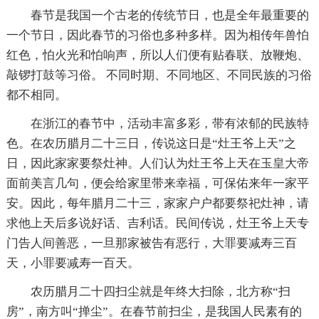
春节是我国一个古老的传统节日，也是全年最重要的
一个节日，因此春节的习俗也多种多样。因为相传年兽怕
红色，怕火光和怕响声，所以人们便有贴春联、放鞭炮、
敲锣打鼓等习俗。 不同时期、不同地区、不同民族的习俗
都不相同。
在浙江的春节中，活动丰富多彩，带有浓郁的民族特
色。在农历腊月二十三日，传说这日是“灶王爷上天”之
日，因此家家要祭灶神。人们认为灶王爷上天在玉皇大帝
面前美言几句，便会给家里带来幸福，可保佑来年一家平
安。因此，每年腊月二十三，家家户户都要祭祀灶神，请
求他上天后多说好话、吉利话。民间传说，灶王爷上天专
门告人间善恶，一旦那家被告有恶行，大罪要减寿三百
天，小罪要减寿一百天。
农历腊月二十四扫尘就是年终大扫除，北方称“扫
房”，南方叫“掸尘”。在春节前扫尘，是我国人民素有的