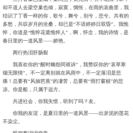
却不道人去梁空巢也倾，寂寞，惆怅，在雨的哀曲里，我
结识了丁香一样的你，歌兮，舞兮，别兮，悲兮。共有的
多愁，共叹岁月的沧桑，却已是“不语婷婷日双昏”。我憔
悴，你道是“憔悴花遮憔悴人”，啊，怀念，我的诗情，是
春日里的一道风景——娇艳。
两行热泪肝肠裂
我喜欢你的“醒时幽怨同谁诉”，我赞叹你的“哀草寒
烟无限情”。不一定离别就在风雨中，不一定落泪是悲
痛！总要有“风抽芭蕉”的凄苦，总要有“雨打窗棂”的悲
凉。你是船，只属于远方。
共进社会，你我失惜，听到了吗？友。
你我的友谊，是夏日里的一道风景——出淤泥的莲花
不染尘。