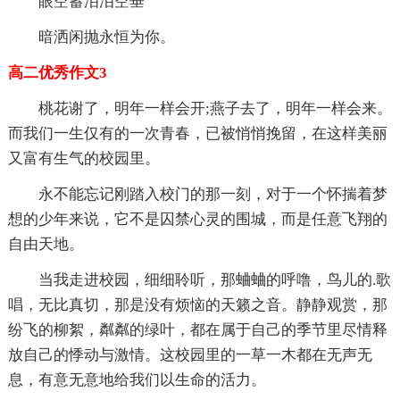
眼空蓄泪泪空垂
暗洒闲抛永恒为你。
高二优秀作文3
桃花谢了，明年一样会开;燕子去了，明年一样会来。
而我们一生仅有的一次青春，已被悄悄挽留，在这样美丽
又富有生气的校园里。
永不能忘记刚踏入校门的那一刻，对于一个怀揣着梦
想的少年来说，它不是囚禁心灵的围城，而是任意飞翔的
自由天地。
当我走进校园，细细聆听，那蛐蛐的呼噜，鸟儿的.歌
唱，无比真切，那是没有烦恼的天籁之音。静静观赏，那
纷飞的柳絮，粼粼的绿叶，都在属于自己的季节里尽情释
放自己的悸动与激情。这校园里的一草一木都在无声无
息，有意无意地给我们以生命的活力。