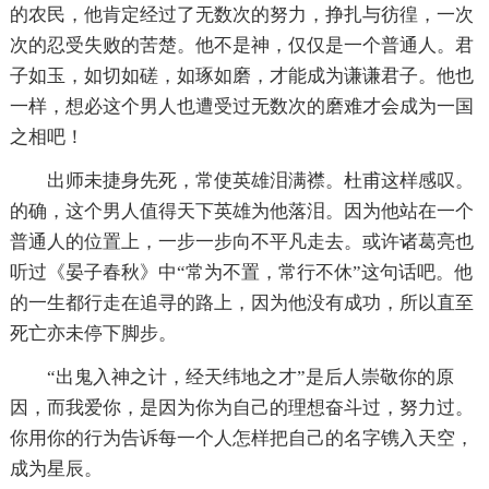
的农民，他肯定经过了无数次的努力，挣扎与彷徨，一次
次的忍受失败的苦楚。他不是神，仅仅是一个普通人。君
子如玉，如切如磋，如琢如磨，才能成为谦谦君子。他也
一样，想必这个男人也遭受过无数次的磨难才会成为一国
之相吧！
出师未捷身先死，常使英雄泪满襟。杜甫这样感叹。
的确，这个男人值得天下英雄为他落泪。因为他站在一个
普通人的位置上，一步一步向不平凡走去。或许诸葛亮也
听过《晏子春秋》中“常为不置，常行不休”这句话吧。他
的一生都行走在追寻的路上，因为他没有成功，所以直至
死亡亦未停下脚步。
“出鬼入神之计，经天纬地之才”是后人崇敬你的原
因，而我爱你，是因为你为自己的理想奋斗过，努力过。
你用你的行为告诉每一个人怎样把自己的名字镌入天空，
成为星辰。