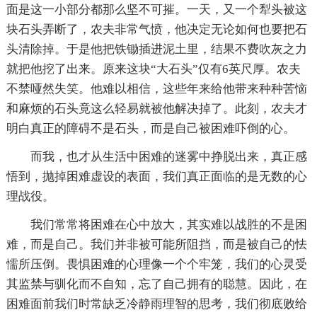
面是这一小部分都那么坚不可摧。一天，又一个犁头被这
块石头弄断了，农夫非常气愤，他决定无论如何也要把石
头清除掉。于是他把铁锄插进泥土里，结果不费吹灰之力
就把他挖了出来。原来这块“大石头”仅有6英尺厚。农夫
不禁哑然失笑。他难以相信，这些年来给他带来种种苦恼
和麻烦的石头竟这么轻易就被他解决掉了。此刻，农夫才
明白真正的障碍不是石头，而是自己被困难吓倒的心。
而我，也才从生活中困难的迷雾中挣脱出来，真正感
悟到，抛掉困难虚设的表面，我们真正面临的是无数的心
理战役。
我们常常将困难在心中放大，其实难以战胜的不是困
难，而是自己。我们并非被可能所阻挡，而是被自己的怯
懦所压倒。畏惧困难的心理像一个个牢笼，我们的心灵受
其监禁与驯化而不自知，忘了自己拥有的聪慧。因此，在
困难面前我们时常缺乏冷静雨理智的思考，我们彻底败给