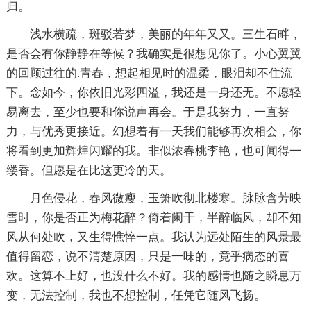
归。
浅水横疏，斑驳若梦，美丽的年年又又。三生石畔，
是否会有你静静在等候？我确实是很想见你了。小心翼翼
的回顾过往的.青春，想起相见时的温柔，眼泪却不住流
下。念如今，你依旧光彩四溢，我还是一身还无。不愿轻
易离去，至少也要和你说声再会。于是我努力，一直努
力，与优秀更接近。幻想着有一天我们能够再次相会，你
将看到更加辉煌闪耀的我。非似浓春桃李艳，也可闻得一
缕香。但愿是在比这更冷的天。
月色侵花，春风微瘦，玉箫吹彻北楼寒。脉脉含芳映
雪时，你是否正为梅花醉？倚着阑干，半醉临风，却不知
风从何处吹，又生得憔悴一点。我认为远处陌生的风景最
值得留恋，说不清楚原因，只是一味的，竟乎病态的喜
欢。这算不上好，也没什么不好。我的感情也随之瞬息万
变，无法控制，我也不想控制，任凭它随风飞扬。