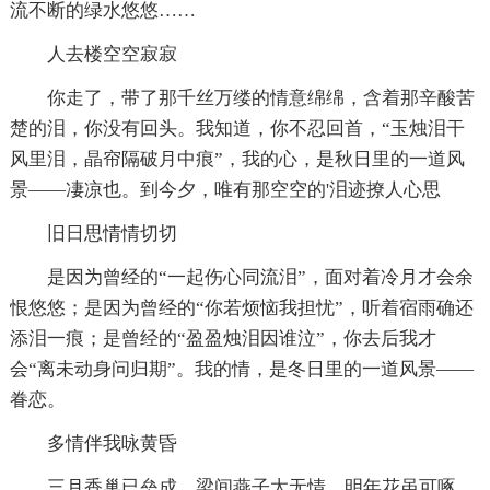
流不断的绿水悠悠……
人去楼空空寂寂
你走了，带了那千丝万缕的情意绵绵，含着那辛酸苦
楚的泪，你没有回头。我知道，你不忍回首，“玉烛泪干
风里泪，晶帘隔破月中痕”，我的心，是秋日里的一道风
景——凄凉也。到今夕，唯有那空空的'泪迹撩人心思
旧日思情情切切
是因为曾经的“一起伤心同流泪”，面对着冷月才会余
恨悠悠；是因为曾经的“你若烦恼我担忧”，听着宿雨确还
添泪一痕；是曾经的“盈盈烛泪因谁泣”，你去后我才
会“离未动身问归期”。我的情，是冬日里的一道风景——
眷恋。
多情伴我咏黄昏
三月香巢已垒成，梁间燕子太无情，明年花虽可啄，