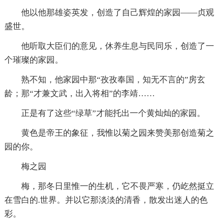
他以他那雄姿英发，创造了自己辉煌的家园――贞观
盛世。
他听取大臣们的意见，休养生息与民同乐，创造了一
个璀璨的家园。
熟不知，他家园中那“孜孜奉国，知无不言的”房玄
龄；那“才兼文武，出入将相”的李靖……
正是有了这些“绿草”才能托出一个黄灿灿的家园。
黄色是帝王的象征，我惟以菊之园来赞美那创造菊之
园的你。
梅之园
梅，那冬日里惟一的生机，它不畏严寒，仍屹然挺立
在雪白的.世界。并以它那淡淡的清香，散发出迷人的色
彩。