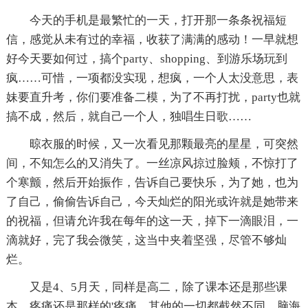
今天的手机是最繁忙的一天，打开那一条条祝福短
信，感觉从未有过的幸福，收获了满满的感动！一早就想
好今天要如何过，搞个party、shopping、到游乐场玩到
疯……可惜，一项都没实现，想疯，一个人太没意思，表
妹要直升考，你们要准备二模，为了不再打扰，party也就
搞不成，然后，就自己一个人，独唱生日歌……
晾衣服的时候，又一次看见那颗最亮的星星，可突然
间，不知怎么的又消失了。一丝凉风掠过脸颊，不惊打了
个寒颤，然后开始振作，告诉自己要快乐，为了她，也为
了自己，偷偷告诉自己，今天灿烂的阳光或许就是她带来
的祝福，但请允许我在每年的这一天，掉下一滴眼泪，一
滴就好，完了我会微笑，这当中夹着坚强，尽管不够灿
烂。
又是4、5月天，同样是高二，除了课本还是那些课
本，疼痛还是那样的'疼痛，其他的一切都截然不同，脑海