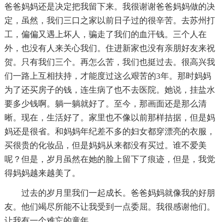
爸爸妈妈还是决定把我留下来。我很谢谢爸爸妈妈做的决
定，虽然，我们三口之家以前日子过的很辛苦。去苏州打
工，偏偏又遇上坏人，骗走了我们的血汗钱。三个人在
外，也没有人来关心我们。住进新家也没有亲朋好友来祝
贺。只有我们三个。再怎么苦，我们也挺过去。很高兴我
们一路上互相扶持，才能度过这么艰苦的3年。那时妈妈
为了还买房子的钱，连生病了也不去医院。她说，挂盐水
要多少钱啊。躺一躺就好了。至今，那画面还是那么清
晰。现在，生活好了。家里也不像以前那样拮据，但是妈
妈还是很省。和妈妈年纪差不多的妇女都穿漂亮的衣服，
买很贵的化妆品，但是妈妈从来都没有买过。谁不爱美
呢？但是，岁月虽然在她的脸上留下了痕迹，但是，我觉
得妈妈越来越美了。
过去的岁月里我们一起成长。爸爸妈妈就像我的好朋
友。他们竭尽所能不让我受到一点委屈。我很感谢他们。
让我有一个难忘的童年。