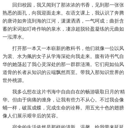
回归校园，我又闻到了那浓浓的书香，见到那一张张
熟悉的面孔，向我迎面走来。在语文课上，我认识了奔腾
的唐诗如奔流到海的江河，潇潇洒洒，一气呵成；曲折含
蓄的宋词如叮咚作响的泉水，凄凉超脱轻盈凝练的元曲如
一泓潭水。
打开那一本又一本崭新的教科书，他们就像一位以风
为裳、水为佩的女子从学海深处向我走来。腹有诗书气自
华的她荡起了我心灵深处的那一群群涟漪。它们宛如仙风
道骨的长者从知识的云端飘然而至。带我入那知识世界的
世外桃源。
我多么想在这片书海中自由自在的畅游吸取日月的'精
华。但由于病痛的缠身，让我有些力不从心。不过我会像
蛹一样，破茧成蝶，完成生命的诠释。用五光十色的翅膀
像人们展示艰辛后的笑容。
宿舍的生活依然是那样的清新、温馨。给我带来延延