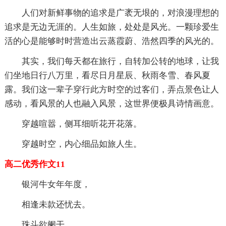
人们对新鲜事物的追求是广袤无垠的，对浪漫理想的
追求是无边无涯的。人生如旅，处处是风光。一颗珍爱生
活的心是能够时时营造出云蒸霞蔚、浩然四季的风光的。
其实，我们每天都在旅行，自转加公转的地球，让我
们坐地日行八万里，看尽日月星辰、秋雨冬雪、春风夏
露。我们这一辈子穿行此方时空的过客们，弄点景色让人
感动，看风景的人也融入风景，这世界便极具诗情画意。
穿越喧嚣，侧耳细听花开花落。
穿越时空，内心细品如旅人生。
高二优秀作文11
银河牛女年年度，
相逢未款还忧去。
珠斗欲阑干，