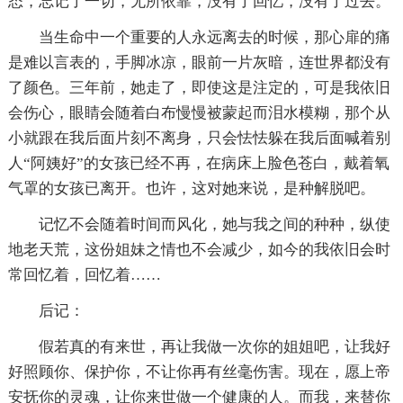
态，忘记了一切，无所依靠，没有了回忆，没有了过去。
当生命中一个重要的人永远离去的时候，那心扉的痛
是难以言表的，手脚冰凉，眼前一片灰暗，连世界都没有
了颜色。三年前，她走了，即使这是注定的，可是我依旧
会伤心，眼睛会随着白布慢慢被蒙起而泪水模糊，那个从
小就跟在我后面片刻不离身，只会怯怯躲在我后面喊着别
人“阿姨好”的女孩已经不再，在病床上脸色苍白，戴着氧
气罩的女孩已离开。也许，这对她来说，是种解脱吧。
记忆不会随着时间而风化，她与我之间的种种，纵使
地老天荒，这份姐妹之情也不会减少，如今的我依旧会时
常回忆着，回忆着……
后记：
假若真的有来世，再让我做一次你的姐姐吧，让我好
好照顾你、保护你，不让你再有丝毫伤害。现在，愿上帝
安抚你的灵魂，让你来世做一个健康的人。而我，来替你