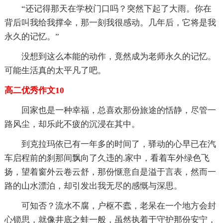
“还记得那天在学校门口吗？突然下起了大雨。你在
背后叫我给我撑伞，那一刻我很感动。几年后，它将是我
永久的记忆。”
没想到这么本能的动作，竟然成为老师永久的记忆。
可能生活真的太平凡了吧。
高二优秀作文10
回家也是一种幸福，总喜欢那份旅途的恬静，尽管一
路风尘，却乐此不疲的沉浸在其中。
到克拉玛依已有一年多的时间了，驿动的心早已在汽
车启程前的刹那间飘向了久违的.家中，看着车外绿色飞
扬，望着窗外云卷云舒，那份惬意自是溢于言表，然而一
路的山水漂泊，却引发出我无尽的感慨与深思。
可知否？流水不腐，户枢不蠹，老呆在一个地方会封
心锁思，就像井底之蛙一般，虽然执着于守护那份安宁，