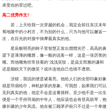
承受你的罪过吧。
高二优秀作文7
若，上天给我一次穿越的机会，我定会前往东汉末年
蜀地隆中的小村庄，不为别的什么，只为与他可以邂逅一
次，在目光的对接中揣摩最真实的他。
星辰般明亮的眸子里智慧正发出熠熠光芒，高高的鼻
梁下是薄薄的嘴唇，像一般的说客一样，这是一张厉害的
嘴。而他嘴角经常挂着的`浅浅笑纹，是温文而雅的谦和
还是鄙睨天下的微笑？或许连他自己也猜不透彻。
没错，我说的便是诸葛亮。他给人们的全部印象好象
就是羽扇纶巾，神机妙算的形象。可我想，如果我们可以
见到真实的他，他定不会是这番摸样。至少他不是一出生
便是一个手持羽扇的中年人，他应该也会有登高鼓琴，抱
膝长啸的少年风流。他在被三顾茅庐前只不过是一个卑微