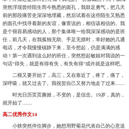
突然浮现曾经陌生而今熟悉的面孔，我鼓足勇气，把几天
前的那段痛苦史深深地埋藏，然后试着在这些陌生又熟悉
的面孔中找寻着新的友谊，像萱说的，相信该相信的。我
是个很容易感动的人，那个集体唯一给我深深感动的是班
任，前几天，在我孤独无助、手足无措时，幸好她的几通
电话，才令我慢慢镇静下来，至今想起，仍是满满的感
动！第一次遇到这么好的班任，突然想起敏姐对我说的一
句话“得失，就是有得有失，有失有得”或许就是这样吧。
二模又要开始了，高三，又在靠近了，疼了，痛了，
深呼吸，就又过去了。我祝贺自己又努力地走了过来……
时光日历页页撕掀，不变的，是信念。19岁，真的，
就开始了……
高二优秀作文14
小轶突然停住脚步，她想用野菊花代表自己的心意送