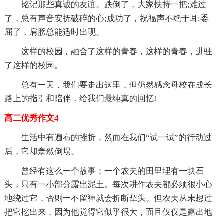
铭记那些真诚的友谊。跌倒了，大家扶持一把;难过
了，总有声音安抚破碎的心;成功了，祝福声不绝于耳;委
屈了，肩膀总能适时出现。
这样的校园，融合了这样的青春，这样的青春，进驻
了这样的校园。
总有一天，我们要走出这里，但仍然感念母校在成长
路上的指引和陪伴，给我们最纯真的回忆!
高二优秀作文4
生活中有遍布的挫折，然而在我们“试一试”的行动过
后，它却轰然倒塌。
曾经有这么一个故事：一个农夫的田里埋有一块石
头，只有一小部分露出泥土。每次耕作农夫都必须很小心
地绕过它，否则一不留神就会折断犁头。但农夫从未想过
把它挖出来，因为他觉得它似乎很大，而且仅仅是露出地