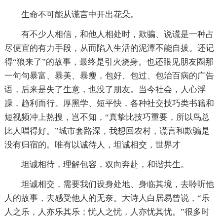
生命不可能从谎言中开出花朵。
有不少人相信，和他人相处时，欺骗、说谎是一种占
尽便宜的有力手段，从而陷入生活的泥潭不能自拔。还记
得“狼来了”的故事，最终是引火烧身。也还眼见朋友圈那
一句句暴富、暴美、暴瘦，包好、包过、包治百病的广告
语，后来是失了生意，也没了朋友。当今社会，人心浮
躁，趋利而行。厚黑学、短平快，各种社交技巧类书籍和
短视频冲上热搜，岂不知，“真挚比技巧重要，所以鸟总
比人唱得好。”城市套路深，我想回农村，谎言和欺骗是
没有归宿的。唯有以诚待人，坦诚相交，世界才
坦诚相待，理解包容，双向奔赴，和谐共生。
坦诚相交，需要我们设身处地、身临其境，去聆听他
人的故事，去感受他人的无奈。大诗人白居易曾说，“乐
人之乐，人亦乐其乐；忧人之忧，人亦忧其忧。”很多时