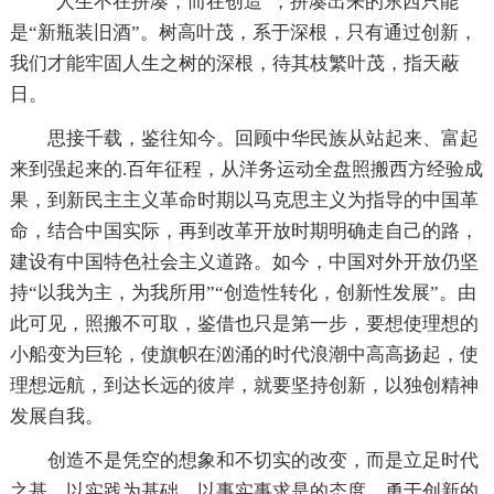
“人生不在拼凑，而在创造”，拼凑出来的东西只能
是“新瓶装旧酒”。树高叶茂，系于深根，只有通过创新，
我们才能牢固人生之树的深根，待其枝繁叶茂，指天蔽
日。
思接千载，鉴往知今。回顾中华民族从站起来、富起
来到强起来的.百年征程，从洋务运动全盘照搬西方经验成
果，到新民主主义革命时期以马克思主义为指导的中国革
命，结合中国实际，再到改革开放时期明确走自己的路，
建设有中国特色社会主义道路。如今，中国对外开放仍坚
持“以我为主，为我所用”“创造性转化，创新性发展”。由
此可见，照搬不可取，鉴借也只是第一步，要想使理想的
小船变为巨轮，使旗帜在汹涌的时代浪潮中高高扬起，使
理想远航，到达长远的彼岸，就要坚持创新，以独创精神
发展自我。
创造不是凭空的想象和不切实的改变，而是立足时代
之基，以实践为基础，以事实事求是的态度，勇于创新的