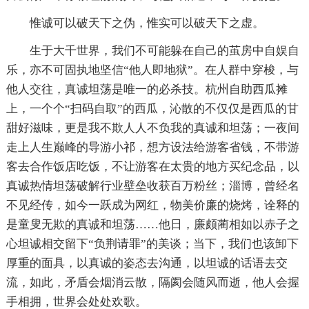
惟诚可以破天下之伪，惟实可以破天下之虚。
生于大千世界，我们不可能躲在自己的茧房中自娱自
乐，亦不可固执地坚信“他人即地狱”。在人群中穿梭，与
他人交往，真诚坦荡是唯一的必杀技。杭州自助西瓜摊
上，一个个“扫码自取”的西瓜，沁散的不仅仅是西瓜的甘
甜好滋味，更是我不欺人人不负我的真诚和坦荡；一夜间
走上人生巅峰的导游小祁，想方设法给游客省钱，不带游
客去合作饭店吃饭，不让游客在太贵的地方买纪念品，以
真诚热情坦荡破解行业壁垒收获百万粉丝；淄博，曾经名
不见经传，如今一跃成为网红，物美价廉的烧烤，诠释的
是童叟无欺的真诚和坦荡……他日，廉颇蔺相如以赤子之
心坦诚相交留下“负荆请罪”的美谈；当下，我们也该卸下
厚重的面具，以真诚的姿态去沟通，以坦诚的话语去交
流，如此，矛盾会烟消云散，隔阂会随风而逝，他人会握
手相拥，世界会处处欢歌。