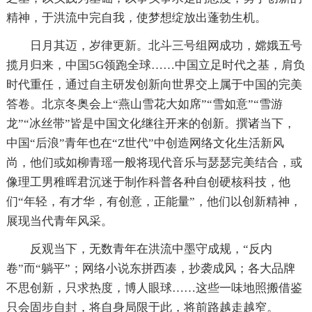
精神，于洪流中完自我，使梦想绽放出蓬勃生机。
日月其迈，岁律更新。北斗三号组网成功，嫦娥五号
揽月归来，中国5G领跑全球……中国立足时代之基，肩负
时代重任，通过自主研发创新向世界交上属于中国的完美
答卷。北京冬奥会上“燕山雪花大如席”“雪如意”“雪游
龙”“冰丝带”皆是中国文化继往开来的创新。撰诸当下，
中国“后浪”青年也在“Z世代”中创造网络文化生活新风
尚，他们或如柳青瑶一般将现代音乐与瑟瑟完美结合，或
像理工男稚晖君沉迷于制作科普各种自创硬核科技，他
们“年轻，有才华，有创意，正能量”，他们以创新精神，
展现当代青年风采。
反观当下，无数青年在洪流中墨守成规，“反内
卷”而“躺平”；网络小说东拼西凑，抄袭成风；各大品牌
不思创新，只求热度，博人眼球……这些一味地照搬借鉴
只会固步自封，将自身局限于此，将前路越走越窄。