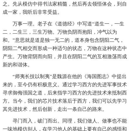
之。先从模仿中得书法家精髓，然后再去领悟体会，到自
成一家，我听后非常受益。
万事一理。老子在《道德经》中写道“道生一，一生
二，二生三，三生万物。万物负阴而抱阳，冲气以为
和。”意思就是道是独一无二的，道本身包含阴阳二气，
阴阳二气相交而形成一种适匀的状态，万物在这种状态中
产生。万物背阴而向阳，并且在阴阳二气的互相激荡而成
新的和谐体。
“师夷长技以制夷”是魏源在他的《海国图志》中提出
来的，至今仍有积极意义。通过学习西方的先进军事技术
寻求御侮强国之道，后来指学习西方的先进技术来抵制西
方。当今，我们的芯片技术落后于西方，我们可以先学习
其先进技术，然后创新，走出一条自己的路来。
寻门而入，破门而出。同理，我们做人、做事也不能
一味地模仿别人，在学习他人的基础上要有自己的感悟和