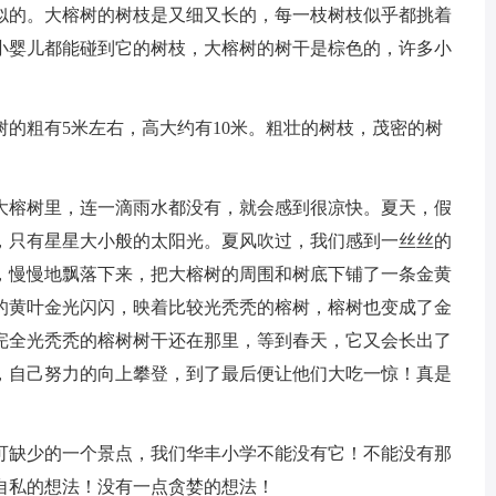
似的。大榕树的树枝是又细又长的，每一枝树枝似乎都挑着
小婴儿都能碰到它的树枝，大榕树的树干是棕色的，许多小
的粗有5米左右，高大约有10米。粗壮的树枝，茂密的树
大榕树里，连一滴雨水都没有，就会感到很凉快。夏天，假
，只有星星大小般的太阳光。夏风吹过，我们感到一丝丝的
，慢慢地飘落下来，把大榕树的周围和树底下铺了一条金黄
的黄叶金光闪闪，映着比较光秃秃的榕树，榕树也变成了金
完全光秃秃的榕树树干还在那里，等到春天，它又会长出了
，自己努力的向上攀登，到了最后便让他们大吃一惊！真是
可缺少的一个景点，我们华丰小学不能没有它！不能没有那
自私的想法！没有一点贪婪的想法！