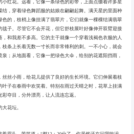
的小红花。远看，它像一条绿色的彩带，上面点缀着许多星
蝶结，穿着绿色舞蹈服的姑娘在翩翩起舞。满天星的里面种
绿色的，枝梢上像挂满了翡翠片，它们就像一棵棵结满翡翠
的毯子。尽管它不会开花，但它舒枝展叶好像伸开双臂迎接
葵，和我差不多高。它的主干就像一个穿着浅褐色衣服的人
，枝条上长着无数一寸长而非常锋利的刺。一不小心，就会
喷泉；从地面看，它像一把绿色大伞，给别的花遮阳挡雨，
。
，丝丝小雨，给花儿提供了良好的生长环境。它们伸展着枝
的叶子在春雨中欢笑着。特别在雨过天晴之时，花草上挂满
光彩夺目，分外漂亮，让人流连忘返。
的大花坛。
我皱着眉头，苦笑道：“都12：20分了，你居然还在问我吃没