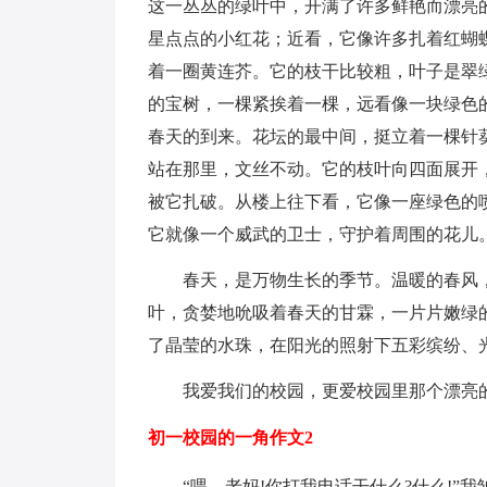
这一丛丛的绿叶中，开满了许多鲜艳而漂亮
星点点的小红花；近看，它像许多扎着红蝴
着一圈黄连芥。它的枝干比较粗，叶子是翠
的宝树，一棵紧挨着一棵，远看像一块绿色
春天的到来。花坛的最中间，挺立着一棵针
站在那里，文丝不动。它的枝叶向四面展开
被它扎破。从楼上往下看，它像一座绿色的
它就像一个威武的卫士，守护着周围的花儿
春天，是万物生长的季节。温暖的春风
叶，贪婪地吮吸着春天的甘霖，一片片嫩绿
了晶莹的水珠，在阳光的照射下五彩缤纷、
我爱我们的校园，更爱校园里那个漂亮
初一校园的一角作文2
“喂，老妈!你打我电话干什么?什么!”