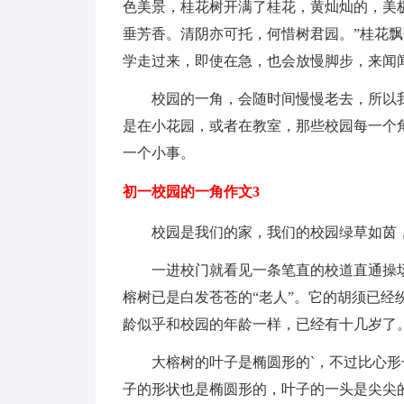
色美景，桂花树开满了桂花，黄灿灿的，美
垂芳香。清阴亦可托，何惜树君园。”桂花
学走过来，即使在急，也会放慢脚步，来闻闻
校园的一角，会随时间慢慢老去，所以
是在小花园，或者在教室，那些校园每一个
一个小事。
初一校园的一角作文3
校园是我们的家，我们的校园绿草如茵
一进校门就看见一条笔直的校道直通操场
榕树已是白发苍苍的“老人”。它的胡须已
龄似乎和校园的年龄一样，已经有十几岁了
大榕树的叶子是椭圆形的`，不过比心
子的形状也是椭圆形的，叶子的一头是尖尖