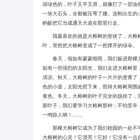
深绿色的，叶子又平又滑，就像打了一层油
一块大石头，全都被压弯了腰。连刚出生的
蚂蚁把它当成通天大道在那里行走。
我最喜欢的就是大榕树的形状了，大榕树
叶，突然把大榕树变成了一把撑开的绿伞。
春天，假如有蒙蒙细雨，我们躲进那棵
如有一些强烈的太阳光，我们走进大榕树里
清凉。秋天，大榕树的叶子一片片的变黄了
色的小道，太阳光照下来，照得大榕树周围
黄色。冬天，大榕树的叶子完全的脱掉了，
新叶子，我们要学习大榕树那种：不怕坚辛
一鸣惊人呐！……
那棵大榕树它成为了我们校园的一处不
大榕树的心灵！它漂亮！它好！它没有一点