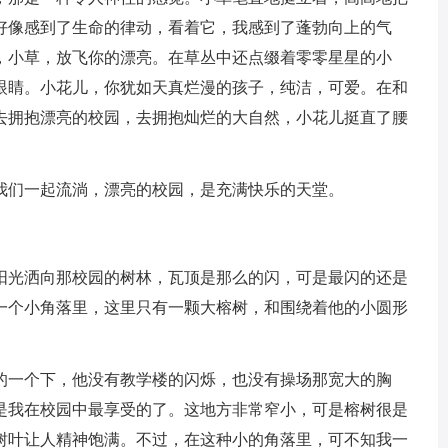
好像感到了生命的律动，看着它，我感到了蓬勃向上的气
，小草，放飞你的漂亮。在草丛中还点缀着零零星星的小
眼睛。小花儿，你犹如天真烂漫的孩子，纯洁，可爱。在和
去拥抱漂亮的校园，去拥抱灿烂的大自然，小花儿挺直了腰
我们一起流淌，漂亮的校园，是充满快乐的天堂。
阳光洒向那校园的树林，瓦顶是那么的闪，可是最闪的还是
一个小角落里，这里只有一颗大榕树，和围绕着他的小圆形
的一个下，他没有教学楼的闪烁，也没有操场那宽大的胸
是我在校园中最享受的了。这地方非常窄小，可是榕树很是
树叶让人精神饱满。不过，在这种小的角落里，可不知我一