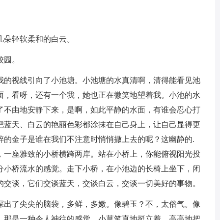
几朵轻软柔和的白云。
校园。
我的视线引向了小池塘。小池塘的水真清啊，清得能看见池
面，看呀，还有一个我，她也正在微笑地望着我。小池的水
了不由地安静下来，是啊，如此平静的水面，有谁会忍心打
把蓝天、白云的艳丽色彩都涂抹在自己身上，让自己显得更
碎的金子是谁在我们不注意时悄悄撒上去的呢？这幽静的.
，一座雅致的小桥横跨两岸。站在小桥上，你能俯视阳光投
分小桥流水的感觉。走下小桥，在小池边的长椅上坐下，闭
的交谈，它们交谈蓝天，交谈白云，交谈一切美好的事物。
探出了尖尖的脑袋，多鲜，多嫩。像碧玉？不，太俗气。像
，那是一种令人神往的感觉。小草笔直地挺立着，高高地把