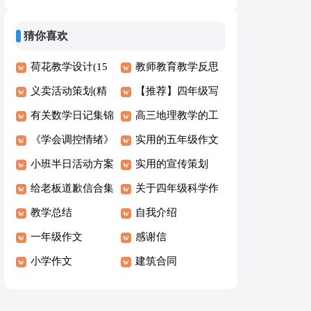
作文300字8篇
猜你喜欢
荷花教学设计(15
教师教育教学反思
篇)
义卖活动策划(精
【推荐】四年级写
选15篇)
有关数学日记集锦
景作文汇编九篇
高三地理教学的工
7篇
《学会调控情绪》
作总结
实用的五年级作文
教学反思
小班半日活动方案
4篇
实用的宣传策划
给老板道歉信合集
(必备4篇)
关于四年级科学作
2篇
教学总结
文300字汇总8篇
自我介绍
一年级作文
感谢信
小学作文
建筑合同