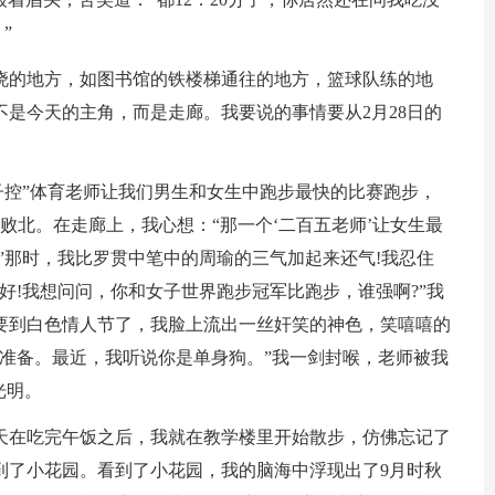
”
晓的地方，如图书馆的铁楼梯通往的地方，篮球队练的地
是今天的主角，而是走廊。我要说的事情要从2月28日的
子控”体育老师让我们男生和女生中跑步最快的比赛跑步，
败北。在走廊上，我心想：“那一个‘二百五老师’让女生最
”那时，我比罗贯中笔中的周瑜的三气加起来还气!我忍住
好!我想问问，你和女子世界跑步冠军比跑步，谁强啊?”我
要到白色情人节了，我脸上流出一丝奸笑的神色，笑嘻嘻的
做准备。最近，我听说你是单身狗。”我一剑封喉，老师被我
光明。
天在吃完午饭之后，我就在教学楼里开始散步，仿佛忘记了
到了小花园。看到了小花园，我的脑海中浮现出了9月时秋