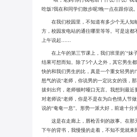
吃饭?我在和同学们散步呢!晚一点在跟你说。
在我们校园里，不知道有多少个无人知
方，校园发电站的通往哪里等等。可是这都不
上午说起……
在上午的第三节课上，我们班里的`“妹
结果可想而知。除了5个人之外，其它男生都
快的和我们男生的比，真是一个重女轻男的!
怒气的说“老师，你说男的一定比女的强，那
拔剑出窍，老师顿时哑口无言。我想到最近
对老师说“老师，你是不是在为白色情人节
说的“奄奄一息”。形势一派大好，前途十分
这是在走廊上，唇枪舌剑的故事。在那
下午的背书，我慢慢的走着，不知不觉就来