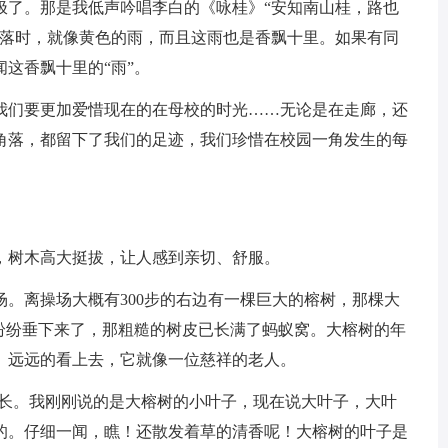
极了。那是我低声吟唱李白的《咏桂》“安知南山桂，路也
飘落时，就像黄色的雨，而且这雨也是香飘十里。如果有同
这香飘十里的“雨”。
我们要更加爱惜现在的在母校的时光……无论是在走廊，还
角落，都留下了我们的足迹，我们珍惜在校园一角发生的每
，树木高大挺拔，让人感到亲切、舒服。
。离操场大概有300步的右边有一棵巨大的榕树，那棵大
经纷纷垂下来了，那粗糙的树皮已长满了蚂蚁窝。大榕树的年
。远远的看上去，它就像一位慈祥的老人。
形长。我刚刚说的是大榕树的小叶子，现在说大叶子，大叶
的。仔细一闻，瞧！还散发着草的清香呢！大榕树的叶子是