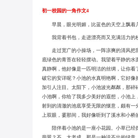
初一校园的一角作文4
早晨，眼光明媚，比蓝色的天空上飘着
我背着书包，走进漂亮而又充满活力的
走过宽广的小操场，一阵凉爽的清风把
底绿色的青苔在轻轻摆动。我望着平静的水
真静啊，他好像是一匹明洁的丝绸，让你看
破它的安详呢？小池的水真明艳啊，它好像
加引人注目。太阳下，小池波光粼粼，那碎
小池啊，你给了我多少美好的遐想，小池上
射到的清澈的池底享受无限的惬意，颇有一
上双眼，霎那间，我好像听到了溪水和小桥
陪伴着小池的是一座小花园。小草已经
翡翠？不，太老成，那是一种说不出的绿意