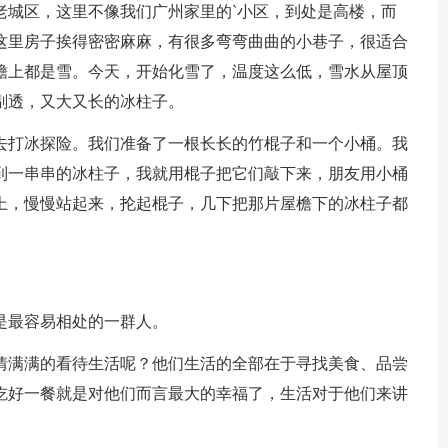
老城区，这里不像我们广州家里的`小区，到处是高楼，而
这里房子挨得密密麻麻，有很多弯弯曲曲的小巷子，很适合
檐上都是雪。今天，开始化雪了，温度这么低，雪水从屋顶
剔透，又大又长的冰柱子。
去打冰探险。我们准备了一根长长的竹棍子和一个小桶。我
到一串串的冰柱子，我就用棍子把它们敲下来，朋友用小桶
上，慢慢站起来，抡起棍子，几下把那片屋檐下的冰柱子都
。
是最容易相处的一群人。
情满满的看待生活呢？他们生活的全部在于寻找美食、品尝
吃好一餐就是对他们而言最大的幸福了，生活对于他们来讲