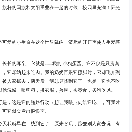
上旗杆的国旗和太阳重叠在一起的时候，校园里充满了阳光
条可爱的小生命在这个世界降临，清脆的旺旺声使人生爱慕
长的耳朵。它就是-----我的.小狗蛋蛋。它不仅是只贵宾
上，它却站起来吃肉。我的奶奶再跟它擦脚时，它却飞奔到
，被人家抓去，两天后，我总算找到它了。也是，它也不吃
跟他洗澡，喂狗粮，换衣服，擦脚，卖零食，买狗吹风。
可是，这是它的贿赂行动（想让我喂点肉给它吃），可我才
，可它就会发出恨恨声。
今天我就早在、找到它了，原来贪玩，跑去别人家去玩，有