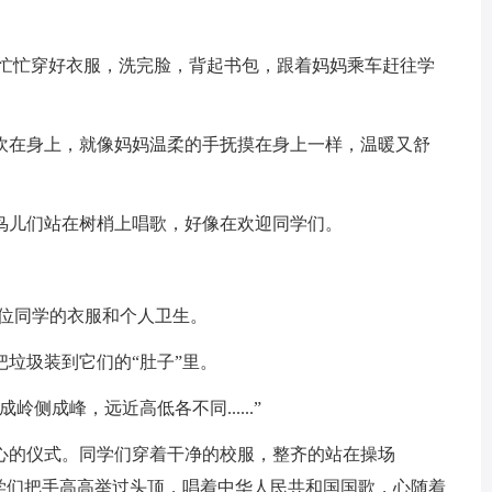
急忙忙穿好衣服，洗完脸，背起书包，跟着妈妈乘车赶往学
吹在身上，就像妈妈温柔的手抚摸在身上一样，温暖又舒
鸟儿们站在树梢上唱歌，好像在欢迎同学们。
各位同学的衣服和个人卫生。
垃圾装到它们的“肚子”里。
侧成峰，远近高低各不同......”
心的仪式。同学们穿着干净的校服，整齐的站在操场
同学们把手高高举过头顶，唱着中华人民共和国国歌，心随着