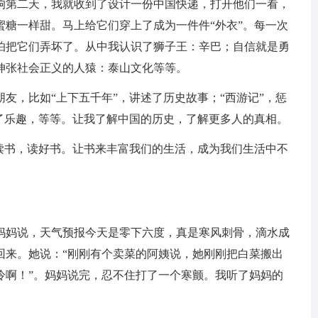
响第二天，我就收到了设计一份中国快递，打开他们一看，
蜜糖一样甜。马上给它们穿上了成为一件件“外衣”。每一次
怕把它们弄坏了。从中我认识了狮子王：辛巴；自信就是勇
伸张社会正义的人猿：泰山文化等等。
友，比如“上下五千年”，讲述了历史故事；“西游记”，惩
满了乐趣，等等。让我了解中国的历史，了解更多人的真相。
多读书，读好书。让书来丰富我们的生活，成为我们生活中不
妈妈说，天气预报今天是零下六度，真是寒风刺骨，滴水成
回来。她说：“刚刚有个卖菜的阿姨说，她刚刚把白菜搬出
冷啊！”。妈妈说完，忍不住打了一个寒颤。我听了妈妈的