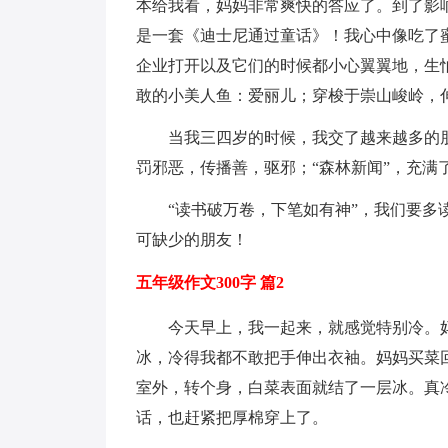
本给我看，妈妈非常爽快的答应了。到了影
是一套《迪士尼通过童话》！我心中像吃了
企业打开以及它们的时候都小心翼翼地，生
敢的小美人鱼：爱丽儿；穿梭于崇山峻岭，
当我三四岁的时候，我交了越来越多的朋
罚邪恶，传播善，驱邪；“森林新闻”，充
“读书破万卷，下笔如有神”，我们要
可缺少的朋友！
五年级作文300字 篇2
今天早上，我一起来，就感觉特别冷。
冰，冷得我都不敢把手伸出衣袖。妈妈买菜
室外，转个身，白菜表面就结了一层冰。真
话，也赶紧把厚棉穿上了。