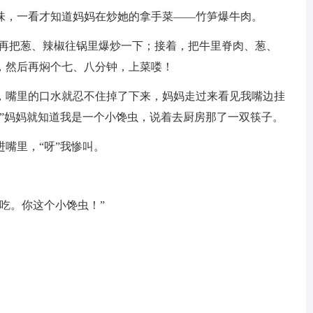
味，一看才知道妈妈在炒她的拿手菜——竹笋爆牛肉。
，再把葱、辣椒往锅里爆炒一下；接着，把牛里脊肉、葱、
，然后再焖个七、八分钟，上菜喽！
，嘴里的口水就忍不住掉了下来，妈妈走过来看见我嘴边挂
！”妈妈就知道我是一个小馋虫，说着去厨房那了一双筷子。
嘴里，“呀”我惨叫。
吃。你这个小馋虫！”