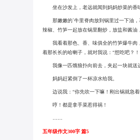
坐在沙发上，老远就闻到妈妈炒菜的香
那嫩嫩的`牛里脊肉放到锅里过一下油
辣椒、竹笋一起放在锅里翻炒，放盐和酱油
我看着那色、香、味俱全的竹笋爆牛肉
着那长长的哈喇子，就对我说：“想吃吧？
我像一匹饿狼扑向前去，夹起一块就送进
妈妈赶紧倒了一杯凉水给我。
边说我：“你先吹一下嘛！刚出锅就急着
哼！都是拿手菜惹得祸！
……
五年级作文300字 篇5