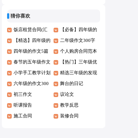
【推荐】
字合集（8篇）
猜你喜欢
饭店租赁合同(汇
【必备】四年级的
编15篇)
【精选】四年级的
作文集锦7篇
二年级作文300字
作文300字汇编5篇
四年级的作文5篇
(推荐)
个人购房合同范本
（精品）
春节的五年级作文
15篇
【热门】三年级优
500字
小学手工教学计划
秀作文4篇
精选三年级的发现
六年级的作文300
作文三篇
舞台的日记
字合集6篇
初三作文
议论文
听课报告
教学反思
施工合同
装修合同