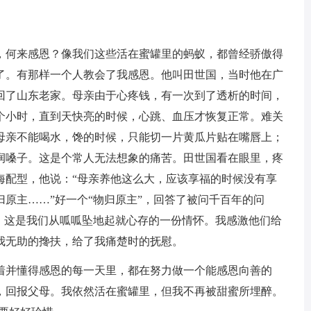
，何来感恩？像我们这些活在蜜罐里的蚂蚁，都曾经骄傲得
了。有那样一个人教会了我感恩。他叫田世国，当时他在广
回了山东老家。母亲由于心疼钱，有一次到了透析的时间，
个小时，直到天快亮的时候，心跳、血压才恢复正常。难关
母亲不能喝水，馋的时候，只能切一片黄瓜片贴在嘴唇上；
润嗓子。这是个常人无法想象的痛苦。田世国看在眼里，疼
海配型，他说：“母亲养他这么大，应该享福的时候没有享
原主……”好一个“物归原主”，回答了被问千百年的问
母，这是我们从呱呱坠地起就心存的一份情怀。我感激他们给
我无助的搀扶，给了我痛楚时的抚慰。
着并懂得感恩的每一天里，都在努力做一个能感恩向善的
，回报父母。我依然活在蜜罐里，但我不再被甜蜜所埋醉。