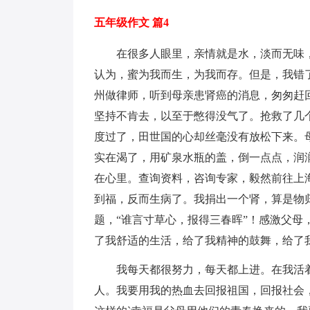
五年级作文 篇4
在很多人眼里，亲情就是水，淡而无味
认为，蜜为我而生，为我而存。但是，我错
州做律师，听到母亲患肾癌的消息，匆匆赶
坚持不肯去，以至于憋得没气了。抢救了几
度过了，田世国的心却丝毫没有放松下来。
实在渴了，用矿泉水瓶的盖，倒一点点，润
在心里。查询资料，咨询专家，毅然前往上
到福，反而生病了。我捐出一个肾，算是物归
题，“谁言寸草心，报得三春晖”！感激父
了我舒适的生活，给了我精神的鼓舞，给了
我每天都很努力，每天都上进。在我活
人。我要用我的热血去回报祖国，回报社会