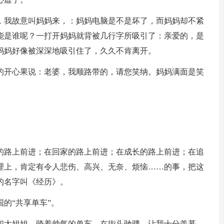
，我故意叫妈妈来，：妈妈电脑是不是坏了，而妈妈却不紧
能是谁呢？一打开妈妈就背被几行字所吸引了：亲爱的，是
妈妈好像被深深地吸引住了，久久不肯离开。
的开心果说：老婆，我顺路带的，请您笑纳。妈妈满面是笑
的路上前进；在回家的路上前进；在成长的路上前进；在追
理上，肯定有令人悲伤、高兴、无奈、烦恼……的事，把这
的名字叫《经历》。
的“共享单车”。
和大姐姐，骑着帅气的单车，在街头驰骋，让我十分羡慕。