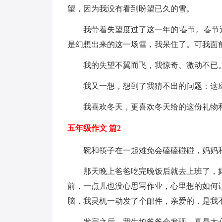
望，因为我没有看到盼望已久的雪。
我带着失望度过了这一年的'春节。春
是幻想出来的这一场雪，我呆住了。可我面
我的失望不翼而飞，我惊奇、激动不已
我又一想，想到了我猜不出的问题：这
我喜欢冬天，更喜欢冬天给的这份礼物
五年级作文 篇2
碗和筷子在一起难免会磕磕碰碰，妈妈
那天晚上爸爸吃完晚饭后就去上班了，
前，一点儿也没心思写作业，心里想的如何
脑，我灵机一动发了个邮件，亲爱的，是我
发完之后，我生怕爸爸会发现，真是太