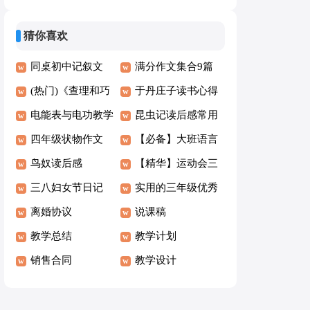
学四年级作文8篇
字集合9篇
猜你喜欢
同桌初中记叙文
满分作文集合9篇
(热门)《查理和巧
于丹庄子读书心得
克力工厂》读后感
电能表与电功教学
昆虫记读后感常用
设计
四年级状物作文
15篇
【必备】大班语言
300字4篇
鸟奴读后感
活动教案三篇
【精华】运动会三
三八妇女节日记
年级作文合集五篇
实用的三年级优秀
【推荐】
离婚协议
作文5篇
说课稿
教学总结
教学计划
销售合同
教学设计